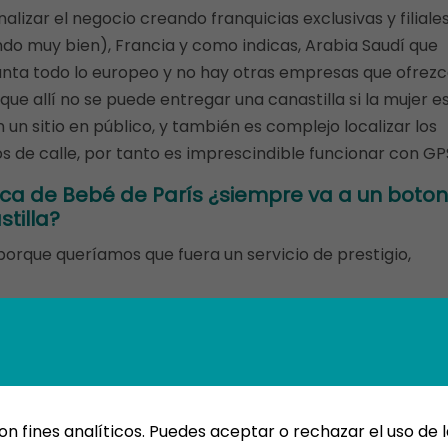
alizar el negocio creando franquicias exclusivas y filiales
do muy bien), Francia y como indicas, Arabia Saudí que
ncanta todo lo europeo y no hay otras empresas que ofrez
 que allí no se puede entregar una canastilla si la mujer e
 un sitio en público, y también es complejo localizar los
s de calle, por tanto es imprescindible funcionar con GP
ica de Bebé de París ¿siempre va a un boto
tilla?
 porque queríamos que fuera un servicio de prestigio,
 20 años de trayectoria de Bebé de Piras?
clientes, que son muy fieles, contamos con personajes
es como Julio Iglesias al que le hicimos una canastilla 
ncluso de la realeza.
 fines analíticos. Puedes aceptar o rechazar el uso de l