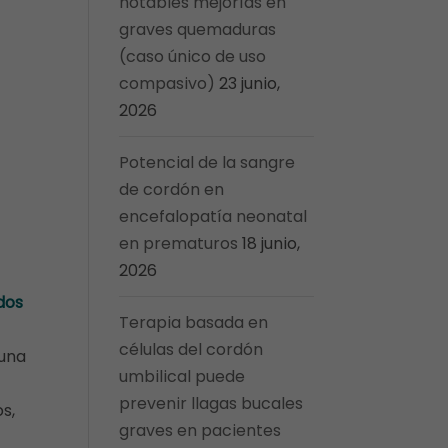
notables mejorías en
graves quemaduras
(caso único de uso
compasivo)
23 junio,
2026
Potencial de la sangre
de cordón en
encefalopatía neonatal
en prematuros
18 junio,
2026
dos
Terapia basada en
células del cordón
 una
umbilical puede
prevenir llagas bucales
s,
graves en pacientes