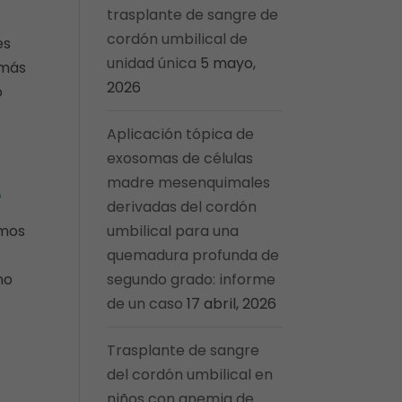
trasplante de sangre de
cordón umbilical de
es
unidad única
5 mayo,
 más
2026
o
Aplicación tópica de
exosomas de células
madre mesenquimales
?
derivadas del cordón
amos
umbilical para una
quemadura profunda de
mo
segundo grado: informe
de un caso
17 abril, 2026
Trasplante de sangre
del cordón umbilical en
niños con anemia de