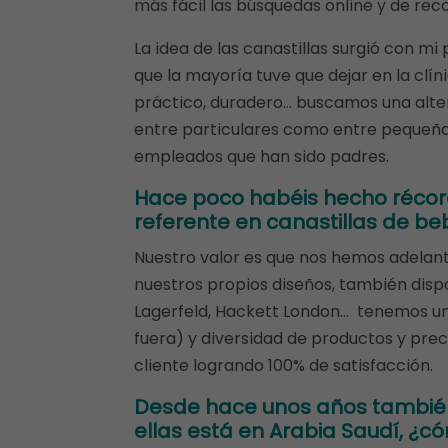
más fácil las búsquedas online y de rec
La idea de las canastillas surgió con mi
que la mayoría tuve que dejar en la clí
práctico, duradero… buscamos una alte
entre particulares como entre pequeña
empleados que han sido padres.
Hace poco habéis hecho récord
referente en canastillas de b
Nuestro valor es que nos hemos adelan
nuestros propios diseños, también dis
Lagerfeld, Hackett London… tenemos un
fuera) y diversidad de productos y pre
cliente logrando 100% de satisfacción.
Desde hace unos años también 
ellas está en Arabia Saudí, ¿c