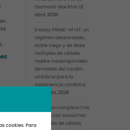
,
Diamond-Blackfan
13
abril, 2026
can
stá
Ensayo PRIME-HFrEF: un
régimen aleatorizado,
S.
doble ciego y de dosis
múltiples de células
nes
madre mesenquimales
derivadas del cordón
umbilical para la
insuficiencia cardíaca
27 marzo, 2026
Curación completa tras
para
terapia con exosomas
derivados de células
as cookies. Para