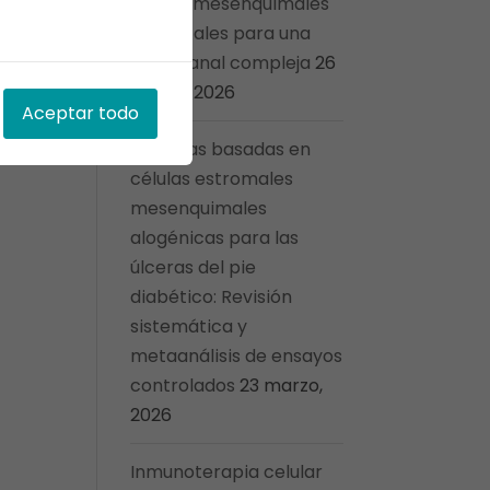
madre mesenquimales
e
umbilicales para una
fístula anal compleja
26
marzo, 2026
Aceptar todo
Terapias basadas en
células estromales
mesenquimales
alogénicas para las
úlceras del pie
diabético: Revisión
sistemática y
metaanálisis de ensayos
controlados
23 marzo,
2026
Inmunoterapia celular