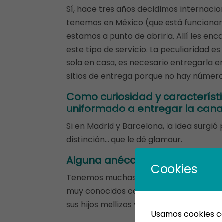
Sí, hace tres años decidimos internacion
tenemos en México (que está funcionan
estamos a punto de abrirla. Allí les e
este tipo de servicio. La peculiaridad es
sola en casa, es necesario entregarla en
sitios de entrega porque no hay número
Como curiosidad y característ
uniformado a entregar la canas
Si en Madrid y Barcelona, la idea surgió
distinción… que le dé glamour.
Alguna anécdota durante estos
Cookies
Tenemos muchas porque entre nuestros 
muy conocidos como futbolistas, cantant
sus hijos mellizos y enviamos a Miami e i
Usamos cookies con