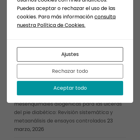
Ensayo PRIME-HFrEF: un régimen
Puedes aceptar o rechazar el uso de las
aleatorizado, doble ciego y de dosis múltiples
cookies. Para más información
consulta
de células madre mesenquimales derivadas
nuestra Política de Cookies.
del cordón umbilical para la insuficiencia
cardíaca
27 marzo, 2026
Curación completa tras terapia con
Ajustes
exosomas derivados de células madre
mesenquimales umbilicales para una fístula
Rechazar todo
anal compleja
26 marzo, 2026
Aceptar todo
Terapias basadas en células estromales
mesenquimales alogénicas para las úlceras
del pie diabético: Revisión sistemática y
metaanálisis de ensayos controlados
23
marzo, 2026