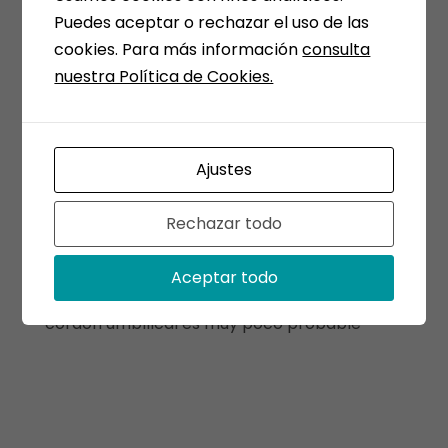
Aunque existen múltiples ensayos clínicos
Puedes aceptar o rechazar el uso de las
que han intentado demostrar la eficacia de
cookies. Para más información
consulta
las células mesenquimales en el tratamiento
nuestra Política de Cookies.
de diferentes enfermedades, no existen
conclusiones claras al respecto, siendo
imposible en la actualidad predecir los
Ajustes
resultados de estas investigaciones sobre el
potencial uso futuro de las células
Rechazar todo
mesenquimales. FUENTE: Organización
Nacional de Trasplantes (ONT)
Aceptar todo
El uso autólogo eventual de sangre de
cordón umbilical es muy poco probable