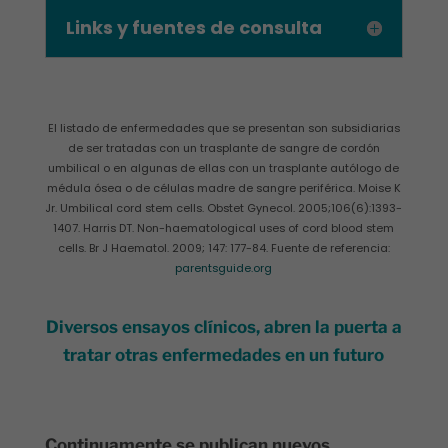
Links y fuentes de consulta
El listado de enfermedades que se presentan son subsidiarias
de ser tratadas con un trasplante de sangre de cordón
umbilical o en algunas de ellas con un trasplante autólogo de
médula ósea o de células madre de sangre periférica. Moise K
Jr. Umbilical cord stem cells. Obstet Gynecol. 2005;106(6):1393-
1407. Harris DT. Non-haematological uses of cord blood stem
cells. Br J Haematol. 2009; 147: 177-84. Fuente de referencia:
parentsguide.org
Diversos ensayos clínicos, abren la puerta a
tratar otras enfermedades en un futuro
Continuamente se publican nuevos